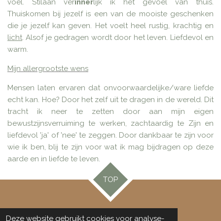
voel. Stilaan ver
inner
lijk ik het gevoel van thuis.
Thuiskomen bij jezelf is een van de mooiste geschenken
die je jezelf kan geven. Het voelt heel rustig, krachtig en
licht
. Alsof je gedragen wordt door het leven. Liefdevol en
warm.
Mijn allergrootste wens
Mensen laten ervaren dat onvoorwaardelijke/ware liefde
echt kan. Hoe? Door het zelf uit te dragen in de wereld. Dit
tracht ik neer te zetten door aan mijn eigen
bewustzijnsverruiming te werken, zachtaardig te Zijn en
liefdevol 'ja' of 'nee' te zeggen. Door dankbaar te zijn voor
wie ik ben, blij te zijn voor wat ik mag bijdragen op deze
aarde en in liefde te leven.
TOP
© 2022-2026 In het licht van mijn handen
Deze website gebruikt cookies voor analyse-